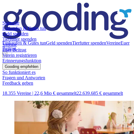
Startseite
Einkaufen & Gutes tun
Geld spenden
Tierfutter spenden
Einkaufen & Gutes tun
Geld spenden
Tierfutter spenden
Vereine
Euer
Vereine
Beitrag
Euer Beitrag
Verein registrieren
Erinnerungsfunktion
Gooding empfehlen
So funktioniert es
Fragen und Antworten
Feedback geben
18.355 Vereine |
22,6 Mio € gesammelt
22.639.685 € gesammelt