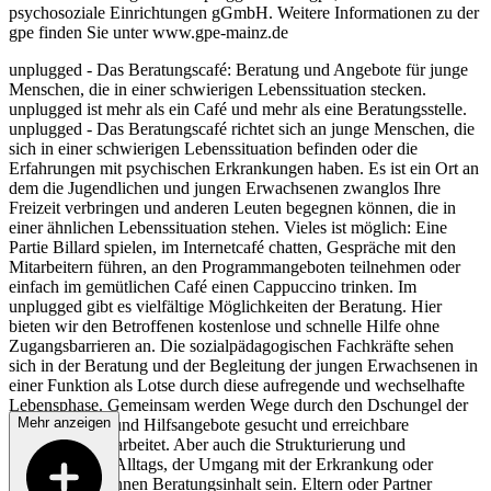
psychosoziale Einrichtungen gGmbH. Weitere Informationen zu der
gpe finden Sie unter www.gpe-mainz.de
unplugged - Das Beratungscafé: Beratung und Angebote für junge
Menschen, die in einer schwierigen Lebenssituation stecken.
unplugged ist mehr als ein Café und mehr als eine Beratungsstelle.
unplugged - Das Beratungscafé richtet sich an junge Menschen, die
sich in einer schwierigen Lebenssituation befinden oder die
Erfahrungen mit psychischen Erkrankungen haben. Es ist ein Ort an
dem die Jugendlichen und jungen Erwachsenen zwanglos Ihre
Freizeit verbringen und anderen Leuten begegnen können, die in
einer ähnlichen Lebenssituation stehen. Vieles ist möglich: Eine
Partie Billard spielen, im Internetcafé chatten, Gespräche mit den
Mitarbeitern führen, an den Programmangeboten teilnehmen oder
einfach im gemütlichen Café einen Cappuccino trinken. Im
unplugged gibt es vielfältige Möglichkeiten der Beratung. Hier
bieten wir den Betroffenen kostenlose und schnelle Hilfe ohne
Zugangsbarrieren an. Die sozialpädagogischen Fachkräfte sehen
sich in der Beratung und der Begleitung der jungen Erwachsenen in
einer Funktion als Lotse durch diese aufregende und wechselhafte
Lebensphase. Gemeinsam werden Wege durch den Dschungel der
Mehr anzeigen
Möglichkeiten und Hilfsangebote gesucht und erreichbare
Perspektiven erarbeitet. Aber auch die Strukturierung und
Gestaltung des Alltags, der Umgang mit der Erkrankung oder
Suchtfragen können Beratungsinhalt sein. Eltern oder Partner