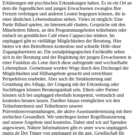
Erfahrungen mit psychischen Erkrankungen haben. Es ist ein Ort an
dem die Jugendlichen und jungen Erwachsenen zwanglos Ihre
Freizeit verbringen und anderen Leuten begegnen können, die in
einer ähnlichen Lebenssituation stehen. Vieles ist möglich: Eine
Partie Billard spielen, im Internetcafé chatten, Gespräche mit den
Mitarbeitern führen, an den Programmangeboten teilnehmen oder
einfach im gemütlichen Café einen Cappuccino trinken. Im
unplugged gibt es vielfältige Möglichkeiten der Beratung. Hier
bieten wir den Betroffenen kostenlose und schnelle Hilfe ohne
Zugangsbarrieren an. Die sozialpädagogischen Fachkräfte sehen
sich in der Beratung und der Begleitung der jungen Erwachsenen in
einer Funktion als Lotse durch diese aufregende und wechselhafte
Lebensphase. Gemeinsam werden Wege durch den Dschungel der
Möglichkeiten und Hilfsangebote gesucht und erreichbare
Perspektiven erarbeitet. Aber auch die Strukturierung und
Gestaltung des Alltags, der Umgang mit der Erkrankung oder
Suchtfragen können Beratungsinhalt sein. Eltern oder Partner
können sich bei unplugged ebenfalls kompetent, vertraulich und
kostenlos beraten lassen. Darüber hinaus ermöglichen wir den
Teilnehmerinnen und Teilnehmern unserer
Präventionsveranstaltungen, die aktive Auseinandersetzung mit ihrer
seelischen Gesundheit. Wir unterliegen keiner Regelfinanzierung
und unsere Angebote sind kostenlos. Daher sind wir auf Spenden
angewiesen. Nähere Informationen gibt es unter www.unplugged-
mainz.de Der Träger von unplugged ist die gpe, Gesellschaft für