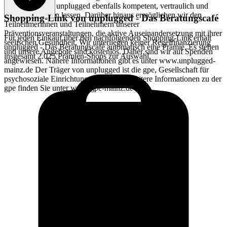
können sich bei unplugged ebenfalls kompetent, vertraulich und
kostenlos beraten lassen. Darüber hinaus ermöglichen wir den
Shopping-Link von
unplugged - Das Beratungscafé
Teilnehmerinnen und Teilnehmern unserer
Präventionsveranstaltungen, die aktive Auseinandersetzung mit ihrer
Für jeden Einkauf über den nachfolgenden Shopping-Link erhält
seelischen Gesundheit. Wir unterliegen keiner Regelfinanzierung
unplugged - Das Beratungscafé
automatisch eine Prämie. Es stehen
und unsere Angebote sind kostenlos. Daher sind wir auf Spenden
insgesamt 2.025 Prämien-Shops zur Auswahl.
angewiesen. Nähere Informationen gibt es unter www.unplugged-
mainz.de Der Träger von unplugged ist die gpe, Gesellschaft für
psychosoziale Einrichtungen gGmbH. Weitere Informationen zu der
gpe finden Sie unter www.gpe-mainz.de