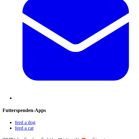
Futterspenden-Apps
feed a dog
feed a cat