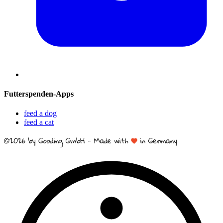
Futterspenden-Apps
feed a dog
feed a cat