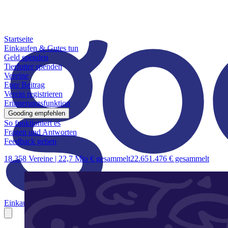
Startseite
Einkaufen & Gutes tun
Geld spenden
Tierfutter spenden
Vereine
Euer Beitrag
Verein registrieren
Erinnerungsfunktion
Gooding empfehlen
So funktioniert es
Fragen und Antworten
Feedback geben
18.358 Vereine |
22,7 Mio € gesammelt
22.651.476 € gesammelt
Einkaufen & Gutes tun
Geld spenden
Tierfutter spenden
Vereine
Euer B