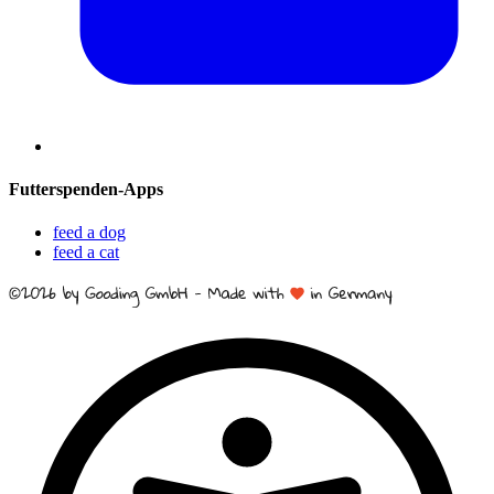
Futterspenden-Apps
feed a dog
feed a cat