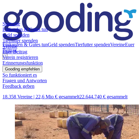
Startseite
Einkaufen & Gutes tun
Geld spenden
Tierfutter spenden
Einkaufen & Gutes tun
Geld spenden
Tierfutter spenden
Vereine
Euer
Vereine
Beitrag
Euer Beitrag
Verein registrieren
Erinnerungsfunktion
Gooding empfehlen
So funktioniert es
Fragen und Antworten
Feedback geben
18.358 Vereine |
22,6 Mio € gesammelt
22.644.740 € gesammelt