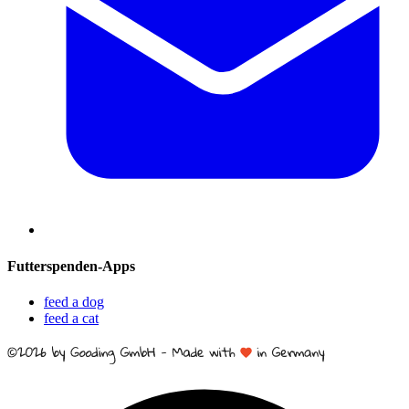
Futterspenden-Apps
feed a dog
feed a cat