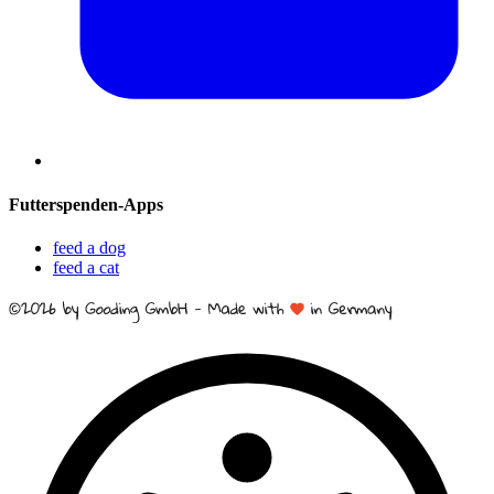
Futterspenden-Apps
feed a dog
feed a cat