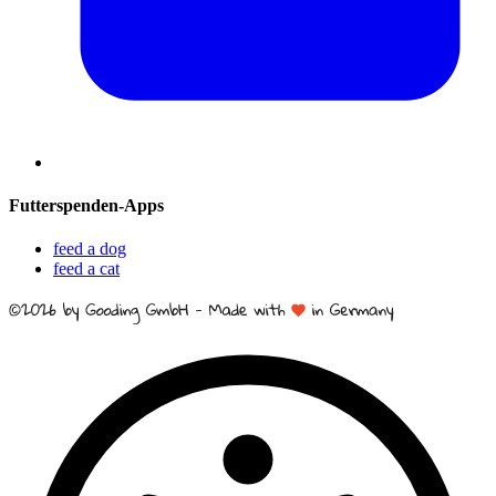
Futterspenden-Apps
feed a dog
feed a cat