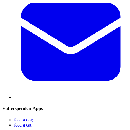
Futterspenden-Apps
feed a dog
feed a cat