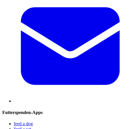
Futterspenden-Apps
feed a dog
feed a cat