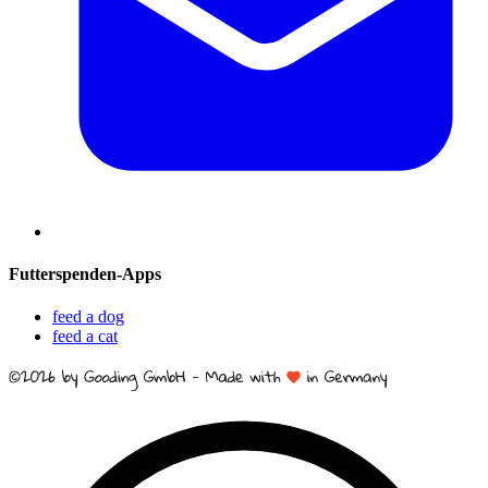
Futterspenden-Apps
feed a dog
feed a cat