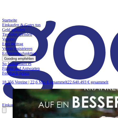
Startseite
Einkaufen & Gutes tun
Geld spenden
Tierfutter spenden
Vereine
Euer Beitrag
Verein registrieren
Erinnerungsfunktion
Gooding empfehlen
So funktioniert es
Fragen und Antworten
Feedback geben
18.356 Vereine |
22,6 Mio € gesammelt
22.640.493 € gesammelt
Einkaufen & Gutes tun
Geld spenden
Tierfutter spenden
Vereine
Euer B