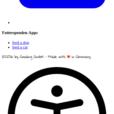
Futterspenden-Apps
feed a dog
feed a cat