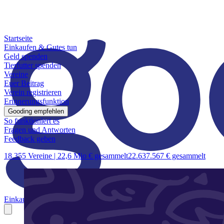
Startseite
Einkaufen & Gutes tun
Geld spenden
Tierfutter spenden
Vereine
Euer Beitrag
Verein registrieren
Erinnerungsfunktion
Gooding empfehlen
So funktioniert es
Fragen und Antworten
Feedback geben
18.355 Vereine |
22,6 Mio € gesammelt
22.637.567 € gesammelt
Einkaufen & Gutes tun
Geld spenden
Tierfutter spenden
Vereine
Euer B