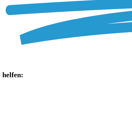
helfen
: