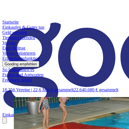
Startseite
Einkaufen & Gutes tun
Geld spenden
Tierfutter spenden
Vereine
Euer Beitrag
Verein registrieren
Erinnerungsfunktion
Gooding empfehlen
So funktioniert es
Fragen und Antworten
Feedback geben
18.356 Vereine |
22,6 Mio € gesammelt
22.640.680 € gesammelt
Einkaufen & Gutes tun
Geld spenden
Tierfutter spenden
Vereine
Euer B