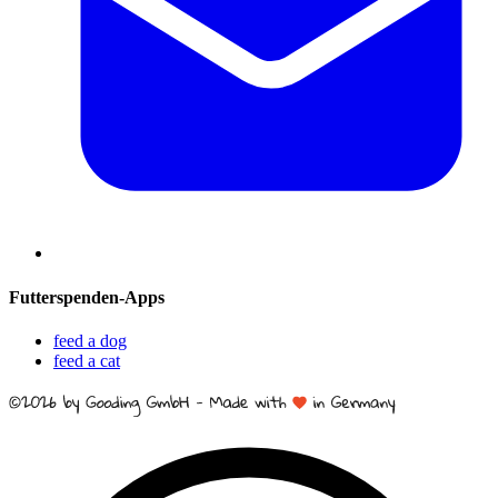
Futterspenden-Apps
feed a dog
feed a cat