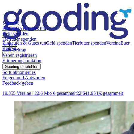
Startseite
Einkaufen & Gutes tun
Geld spenden
Tierfutter spenden
Einkaufen & Gutes tun
Geld spenden
Tierfutter spenden
Vereine
Euer
Vereine
Beitrag
Euer Beitrag
Verein registrieren
Erinnerungsfunktion
Gooding empfehlen
So funktioniert es
Fragen und Antworten
Feedback geben
18.355 Vereine |
22,6 Mio € gesammelt
22.641.954 € gesammelt