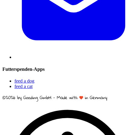
Futterspenden-Apps
feed a dog
feed a cat