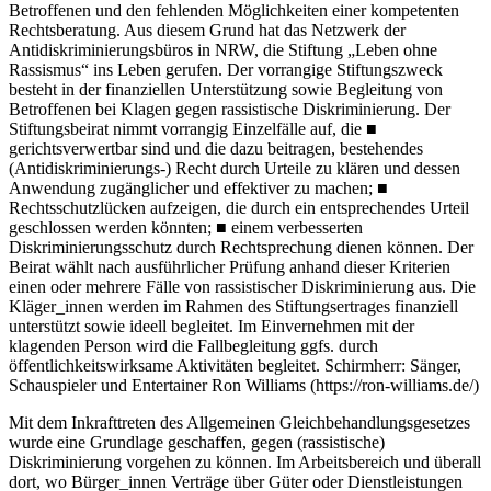
Betroffenen und den fehlenden Möglichkeiten einer kompetenten
Rechtsberatung. Aus diesem Grund hat das Netzwerk der
Antidiskriminierungsbüros in NRW, die Stiftung „Leben ohne
Rassismus“ ins Leben gerufen. Der vorrangige Stiftungszweck
besteht in der finanziellen Unterstützung sowie Begleitung von
Betroffenen bei Klagen gegen rassistische Diskriminierung. Der
Stiftungsbeirat nimmt vorrangig Einzelfälle auf, die ■
gerichtsverwertbar sind und die dazu beitragen, bestehendes
(Antidiskriminierungs-) Recht durch Urteile zu klären und dessen
Anwendung zugänglicher und effektiver zu machen; ■
Rechtsschutzlücken aufzeigen, die durch ein entsprechendes Urteil
geschlossen werden könnten; ■ einem verbesserten
Diskriminierungsschutz durch Rechtsprechung dienen können. Der
Beirat wählt nach ausführlicher Prüfung anhand dieser Kriterien
einen oder mehrere Fälle von rassistischer Diskriminierung aus. Die
Kläger_innen werden im Rahmen des Stiftungsertrages finanziell
unterstützt sowie ideell begleitet. Im Einvernehmen mit der
klagenden Person wird die Fallbegleitung ggfs. durch
öffentlichkeitswirksame Aktivitäten begleitet. Schirmherr: Sänger,
Schauspieler und Entertainer Ron Williams (https://ron-williams.de/)
Mit dem Inkrafttreten des Allgemeinen Gleichbehandlungsgesetzes
wurde eine Grundlage geschaffen, gegen (rassistische)
Diskriminierung vorgehen zu können. Im Arbeitsbereich und überall
dort, wo Bürger_innen Verträge über Güter oder Dienstleistungen