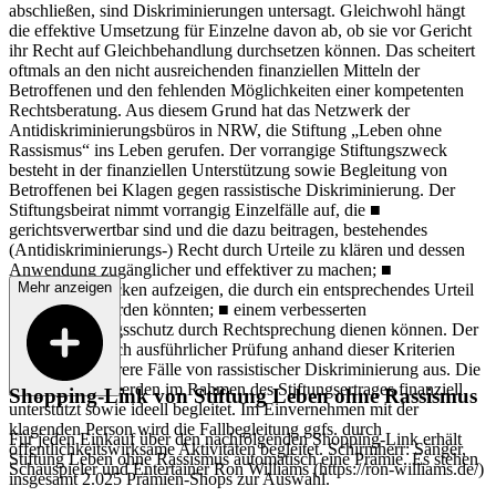
abschließen, sind Diskriminierungen untersagt. Gleichwohl hängt
die effektive Umsetzung für Einzelne davon ab, ob sie vor Gericht
ihr Recht auf Gleichbehandlung durchsetzen können. Das scheitert
oftmals an den nicht ausreichenden finanziellen Mitteln der
Betroffenen und den fehlenden Möglichkeiten einer kompetenten
Rechtsberatung. Aus diesem Grund hat das Netzwerk der
Antidiskriminierungsbüros in NRW, die Stiftung „Leben ohne
Rassismus“ ins Leben gerufen. Der vorrangige Stiftungszweck
besteht in der finanziellen Unterstützung sowie Begleitung von
Betroffenen bei Klagen gegen rassistische Diskriminierung. Der
Stiftungsbeirat nimmt vorrangig Einzelfälle auf, die ■
gerichtsverwertbar sind und die dazu beitragen, bestehendes
(Antidiskriminierungs-) Recht durch Urteile zu klären und dessen
Anwendung zugänglicher und effektiver zu machen; ■
Mehr anzeigen
Rechtsschutzlücken aufzeigen, die durch ein entsprechendes Urteil
geschlossen werden könnten; ■ einem verbesserten
Diskriminierungsschutz durch Rechtsprechung dienen können. Der
Beirat wählt nach ausführlicher Prüfung anhand dieser Kriterien
einen oder mehrere Fälle von rassistischer Diskriminierung aus. Die
Kläger_innen werden im Rahmen des Stiftungsertrages finanziell
Shopping-Link von
Stiftung Leben ohne Rassismus
unterstützt sowie ideell begleitet. Im Einvernehmen mit der
klagenden Person wird die Fallbegleitung ggfs. durch
Für jeden Einkauf über den nachfolgenden Shopping-Link erhält
öffentlichkeitswirksame Aktivitäten begleitet. Schirmherr: Sänger,
Stiftung Leben ohne Rassismus
automatisch eine Prämie. Es stehen
Schauspieler und Entertainer Ron Williams (https://ron-williams.de/)
insgesamt 2.025 Prämien-Shops zur Auswahl.