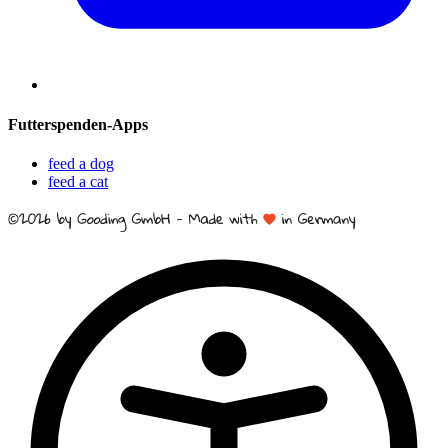
Futterspenden-Apps
feed a dog
feed a cat