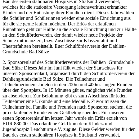
Bau des ersten stationären Hospizes in Stralsund verwendet,
welches für die stationäre Versorgung lebensverkürzt erkrankter
Kinder und der Entlastung ihrer Familien dient. Dieses Jahr wählen
die Schüler und Schülerinnen wieder eine soziale Einrichtung aus
für die sie gerne laufen möchten. Der Erlös der erlaufenen
Einnahmen geht zur Hälfte an die soziale Einrichtung und zur Hälfte
an den Schulförderverein, der damit wieder neue Projekte der
Schule mitfinanziert, bzw. Zuschüsse zur Klassenfahrt und
Theaterfahrten bereitstellt. Euer Schulförderverein der Dahlien-
Grundschule Bad Sülze
2. Sponsorenlauf des Schulfördervereins der Dahlien- Grundschule
Bad Sülze Dieses Jahr im Juni fällt wieder der Startschuss für
unseren Sponsorenlauf, organisiert durch den Schulförderverein der
Dahliengrundschule Bad Sülze. Die Teilnehmer und
Teilnehmerinnen starteten in den 200m und 400m- langen Runden
über den Sportplatz. In 15 Minuten gilt es, möglichst viele Runden
zu absolvieren. Zur Belohnung gibt es zum Abschluss für jeden
Teilnehmer eine Urkunde und eine Medaille. Zuvor müssen die
Teilnehmer bei Familie und Freunden nach Sponsoren suchen, die
pro erlaufender Runde einen Geldbetrag spenden. Für unseren
ersten Sponsorenlauf im letzten Jahr wurde ein Erlös erzielt von
EUR 880,00. Das erlaufene Geld kam dem Kinder- und
Jugendhospiz Leuchtturm e.V. zugute. Diese Gelder werden für den
Bau des ersten stationären Hospizes in Stralsund verwendet,