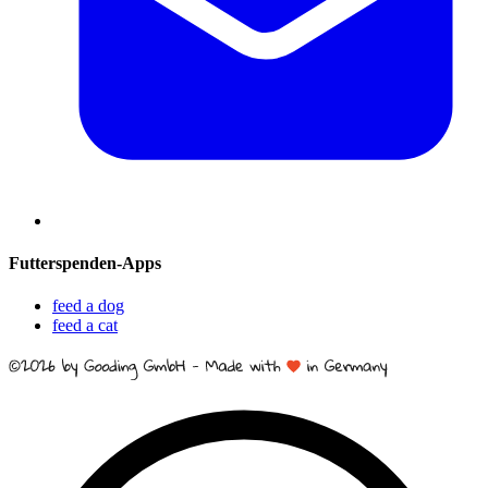
Futterspenden-Apps
feed a dog
feed a cat