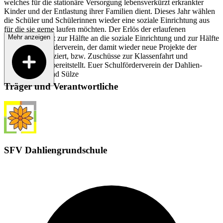
welches für die stationäre Versorgung lebensverkürzt erkrankter
Kinder und der Entlastung ihrer Familien dient. Dieses Jahr wählen
die Schüler und Schülerinnen wieder eine soziale Einrichtung aus
für die sie gerne laufen möchten. Der Erlös der erlaufenen
Mehr anzeigen
Einnahmen geht zur Hälfte an die soziale Einrichtung und zur Hälfte
an den Schulförderverein, der damit wieder neue Projekte der
Schule mitfinanziert, bzw. Zuschüsse zur Klassenfahrt und
Theaterfahrten bereitstellt. Euer Schulförderverein der Dahlien-
Grundschule Bad Sülze
Träger und Verantwortliche
SFV Dahliengrundschule