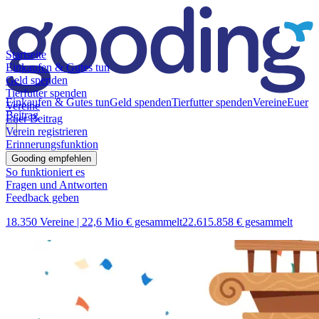
Startseite
Einkaufen & Gutes tun
Geld spenden
Tierfutter spenden
Einkaufen & Gutes tun
Geld spenden
Tierfutter spenden
Vereine
Euer
Vereine
Beitrag
Euer Beitrag
Verein registrieren
Erinnerungsfunktion
Gooding empfehlen
So funktioniert es
Fragen und Antworten
Feedback geben
18.350 Vereine |
22,6 Mio € gesammelt
22.615.858 € gesammelt