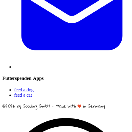
Futterspenden-Apps
feed a dog
feed a cat