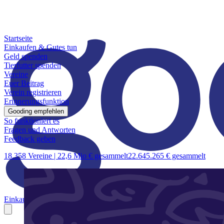
Startseite
Einkaufen & Gutes tun
Geld spenden
Tierfutter spenden
Vereine
Euer Beitrag
Verein registrieren
Erinnerungsfunktion
Gooding empfehlen
So funktioniert es
Fragen und Antworten
Feedback geben
18.358 Vereine |
22,6 Mio € gesammelt
22.645.265 € gesammelt
Einkaufen & Gutes tun
Geld spenden
Tierfutter spenden
Vereine
Euer B