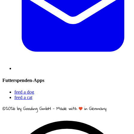
Futterspenden-Apps
feed a dog
feed a cat