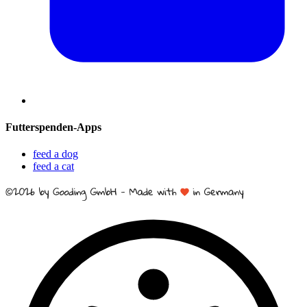
Futterspenden-Apps
feed a dog
feed a cat