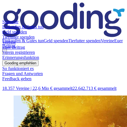
Startseite
Einkaufen & Gutes tun
Geld spenden
Tierfutter spenden
Einkaufen & Gutes tun
Geld spenden
Tierfutter spenden
Vereine
Euer
Vereine
Beitrag
Euer Beitrag
Verein registrieren
Erinnerungsfunktion
Gooding empfehlen
So funktioniert es
Fragen und Antworten
Feedback geben
18.357 Vereine |
22,6 Mio € gesammelt
22.642.713 € gesammelt