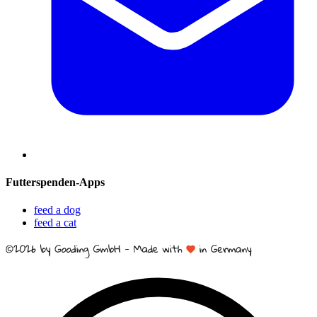
Futterspenden-Apps
feed a dog
feed a cat