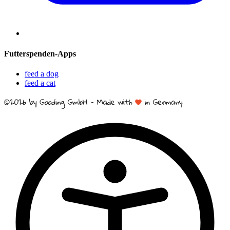
Futterspenden-Apps
feed a dog
feed a cat