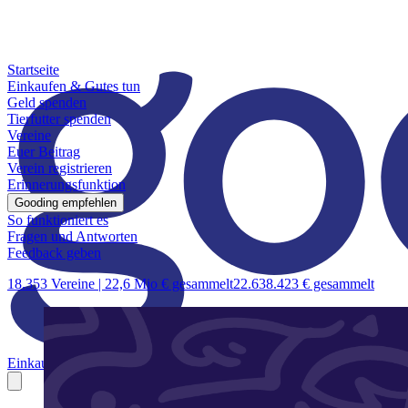
Startseite
Einkaufen & Gutes tun
Geld spenden
Tierfutter spenden
Vereine
Euer Beitrag
Verein registrieren
Erinnerungsfunktion
Gooding empfehlen
So funktioniert es
Fragen und Antworten
Feedback geben
18.353 Vereine |
22,6 Mio € gesammelt
22.638.423 € gesammelt
Einkaufen & Gutes tun
Geld spenden
Tierfutter spenden
Vereine
Euer B