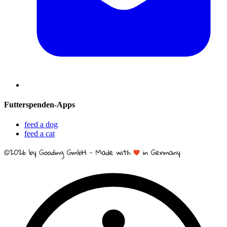
Futterspenden-Apps
feed a dog
feed a cat