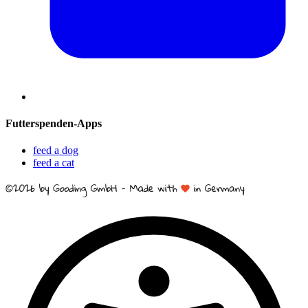
Futterspenden-Apps
feed a dog
feed a cat