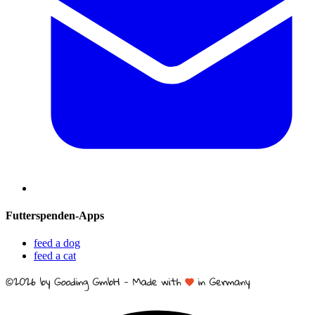
Futterspenden-Apps
feed a dog
feed a cat