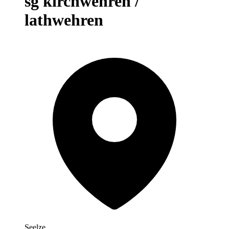
sg kirchwehren /
lathwehren
Seelze