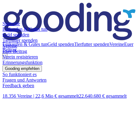
Startseite
Einkaufen & Gutes tun
Geld spenden
Tierfutter spenden
Einkaufen & Gutes tun
Geld spenden
Tierfutter spenden
Vereine
Euer
Vereine
Beitrag
Euer Beitrag
Verein registrieren
Erinnerungsfunktion
Gooding empfehlen
So funktioniert es
Fragen und Antworten
Feedback geben
18.356 Vereine |
22,6 Mio € gesammelt
22.640.680 € gesammelt