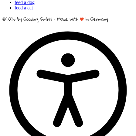
feed a dog
feed a cat