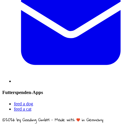
Futterspenden-Apps
feed a dog
feed a cat