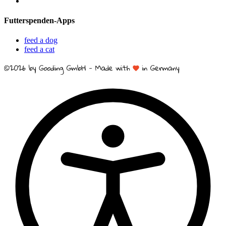
Futterspenden-Apps
feed a dog
feed a cat