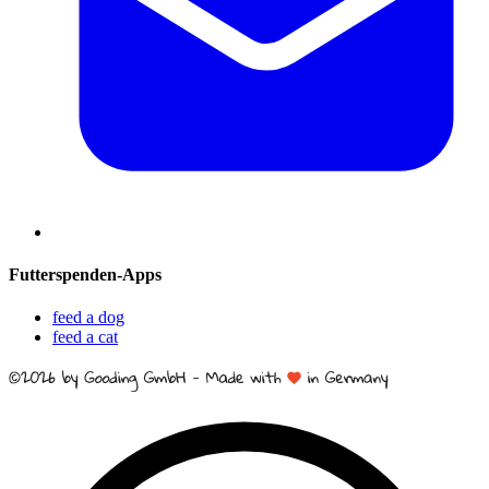
Futterspenden-Apps
feed a dog
feed a cat