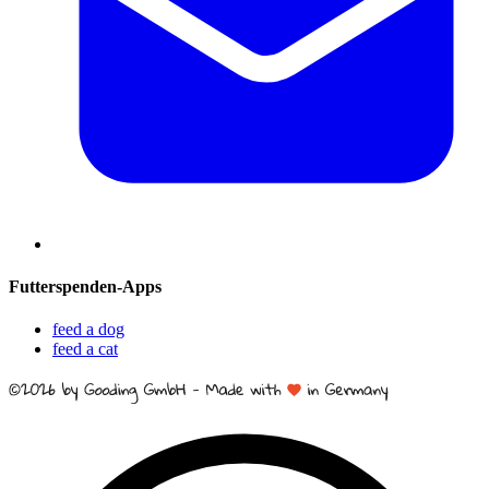
Futterspenden-Apps
feed a dog
feed a cat