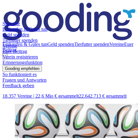
Startseite
Einkaufen & Gutes tun
Geld spenden
Tierfutter spenden
Einkaufen & Gutes tun
Geld spenden
Tierfutter spenden
Vereine
Euer
Vereine
Beitrag
Euer Beitrag
Verein registrieren
Erinnerungsfunktion
Gooding empfehlen
So funktioniert es
Fragen und Antworten
Feedback geben
18.357 Vereine |
22,6 Mio € gesammelt
22.642.713 € gesammelt