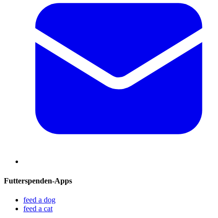
Futterspenden-Apps
feed a dog
feed a cat