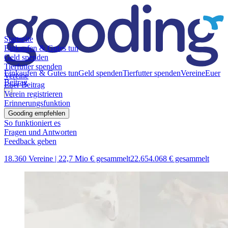
Startseite
Einkaufen & Gutes tun
Geld spenden
Tierfutter spenden
Einkaufen & Gutes tun
Geld spenden
Tierfutter spenden
Vereine
Euer
Vereine
Beitrag
Euer Beitrag
Verein registrieren
Erinnerungsfunktion
Gooding empfehlen
So funktioniert es
Fragen und Antworten
Feedback geben
18.360 Vereine |
22,7 Mio € gesammelt
22.654.068 € gesammelt