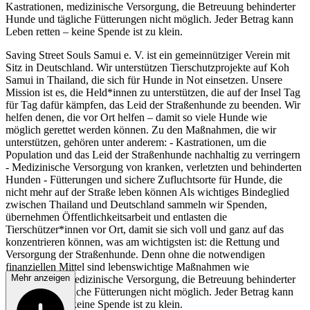
Kastrationen, medizinische Versorgung, die Betreuung behinderter
Hunde und tägliche Fütterungen nicht möglich. Jeder Betrag kann
Leben retten – keine Spende ist zu klein.
Saving Street Souls Samui e. V. ist ein gemeinnütziger Verein mit
Sitz in Deutschland. Wir unterstützen Tierschutzprojekte auf Koh
Samui in Thailand, die sich für Hunde in Not einsetzen. Unsere
Mission ist es, die Held*innen zu unterstützen, die auf der Insel Tag
für Tag dafür kämpfen, das Leid der Straßenhunde zu beenden. Wir
helfen denen, die vor Ort helfen – damit so viele Hunde wie
möglich gerettet werden können. Zu den Maßnahmen, die wir
unterstützen, gehören unter anderem: - Kastrationen, um die
Population und das Leid der Straßenhunde nachhaltig zu verringern
- Medizinische Versorgung von kranken, verletzten und behinderten
Hunden - Fütterungen und sichere Zufluchtsorte für Hunde, die
nicht mehr auf der Straße leben können Als wichtiges Bindeglied
zwischen Thailand und Deutschland sammeln wir Spenden,
übernehmen Öffentlichkeitsarbeit und entlasten die
Tierschützer*innen vor Ort, damit sie sich voll und ganz auf das
konzentrieren können, was am wichtigsten ist: die Rettung und
Versorgung der Straßenhunde. Denn ohne die notwendigen
finanziellen Mittel sind lebenswichtige Maßnahmen wie
Mehr anzeigen
Kastrationen, medizinische Versorgung, die Betreuung behinderter
Hunde und tägliche Fütterungen nicht möglich. Jeder Betrag kann
Leben retten – keine Spende ist zu klein.