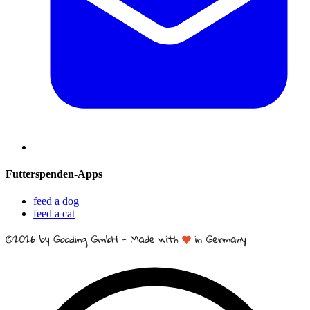
Futterspenden-Apps
feed a dog
feed a cat