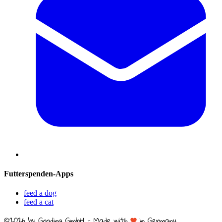
Futterspenden-Apps
feed a dog
feed a cat