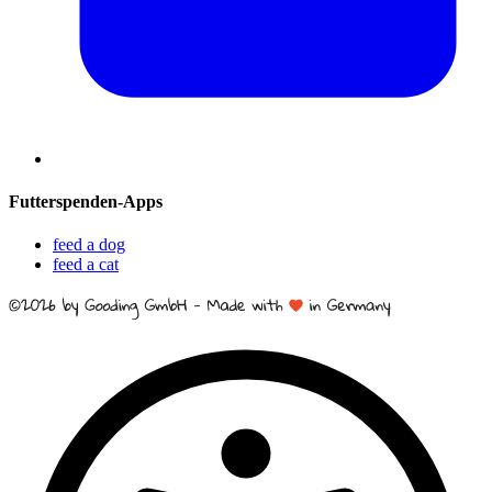
Futterspenden-Apps
feed a dog
feed a cat