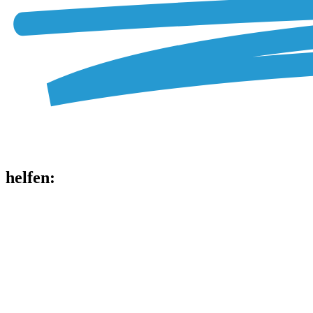
helfen
: