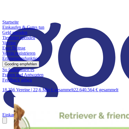
Startseite
Einkaufen & Gutes tun
Geld spenden
Tierfutter spenden
Vereine
Euer Beitrag
Verein registrieren
Erinnerungsfunktion
Gooding empfehlen
So funktioniert es
Fragen und Antworten
Feedback geben
18.356 Vereine |
22,6 Mio € gesammelt
22.640.564 € gesammelt
Einkaufen & Gutes tun
Geld spenden
Tierfutter spenden
Vereine
Euer B