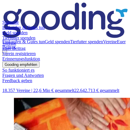
Startseite
Einkaufen & Gutes tun
Geld spenden
Tierfutter spenden
Einkaufen & Gutes tun
Geld spenden
Tierfutter spenden
Vereine
Euer
Vereine
Beitrag
Euer Beitrag
Verein registrieren
Erinnerungsfunktion
Gooding empfehlen
So funktioniert es
Fragen und Antworten
Feedback geben
18.357 Vereine |
22,6 Mio € gesammelt
22.642.713 € gesammelt