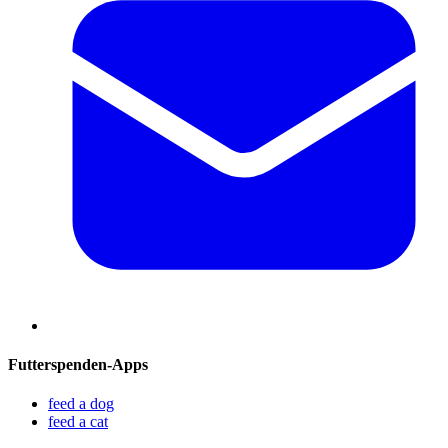
Futterspenden-Apps
feed a dog
feed a cat