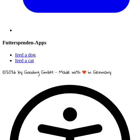
Futterspenden-Apps
feed a dog
feed a cat