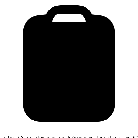
https://einkaufen.gooding.de/pingpong-fuer-die-sinne-62