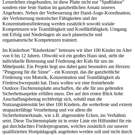
Lernerleben eingebunden, ist diese Platte nicht nur "Spaßfaktor"
sondern eine feste Station im ganzheitlichen Ansatz unseres
Angebotes. Neben der Verbesserung der Hand-Auge-Koordination,
der Verfeinerung motorischer Fähigkeiten und der
Konzentrationsförderung werden zusätzlich sowohl soziale
Kompetenzen wie Teamfähigkeit und Konfliktfähigkeit, Umgang
mit Erfolg und Niederlagen als auch planerische und
organisatorische Kompetenzen trainiert.
Im Kinderhort "Räuberkiste" betreuen wir über 100 Kinder im Alter
von 6 bis 12 Jahren. Obwohl wir ein großes Haus sind, steht die
individuelle Betreuung und Förderung der Kids für uns im
Mittelpunkt. Ein Projekt liegt uns dabei ganz besonders am Herzen:
"Pingpong für die Sinne" - ein Konzept, das die ganzheitliche
Förderung von Motorik, Konzentration und Teamfähigkeit als
Förderschwerpunkt hat. Dazu wollen wir eine feststehende
Outdoor-Tischtennisplatte anschaffen, die alle für uns geltenden
Sicherheitsaspekte erfüllen muss. Der auf den ersten Blick hohe
Anschaffungsbetrag rechtfertigt sich, sobald man die
Nutzungsintensität bei über 100 Kindern, die wetterfeste und extrem
strapazierfähige Verarbeitung und vor allem die
Sicherheitsmerkmale, wie z.B. abgerundete Ecken, ins Verhältnis
setzt. Diese Tischtennisplatte ist in erster Linie ein Hilfsmittel für ein
gut durchdachtes Förderprogramm, welches zusätzlich zur unserer
qualifizierten Hortpädagogik angeboten werden soll und nicht durch