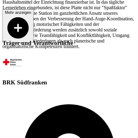
Haushaltsmittel der Einrichtung finanzierbar ist. In das tägliche
Lernerleben eingebunden, ist diese Platte nicht nur "Spaßfaktor"
Mehr anzeigen
sondern eine feste Station im ganzheitlichen Ansatz unseres
Angebotes. Neben der Verbesserung der Hand-Auge-Koordination,
der Verfeinerung motorischer Fähigkeiten und der
Konzentrationsförderung werden zusätzlich sowohl soziale
Kompetenzen wie Teamfähigkeit und Konfliktfähigkeit, Umgang
mit Erfolg und Niederlagen als auch planerische und
Träger und Verantwortliche
organisatorische Kompetenzen trainiert.
BRK Südfranken