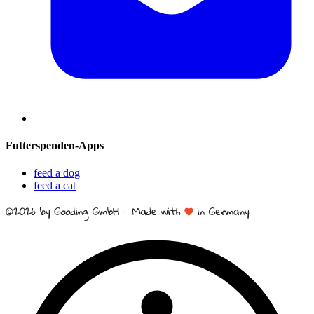
Futterspenden-Apps
feed a dog
feed a cat