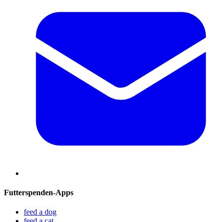
Futterspenden-Apps
feed a dog
feed a cat