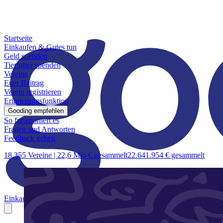
Startseite
Einkaufen & Gutes tun
Geld spenden
Tierfutter spenden
Vereine
Euer Beitrag
Verein registrieren
Erinnerungsfunktion
Gooding empfehlen
So funktioniert es
Fragen und Antworten
Feedback geben
18.355 Vereine |
22,6 Mio € gesammelt
22.641.954 € gesammelt
Einkaufen & Gutes tun
Geld spenden
Tierfutter spenden
Vereine
Euer B