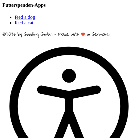
Futterspenden-Apps
feed a dog
feed a cat