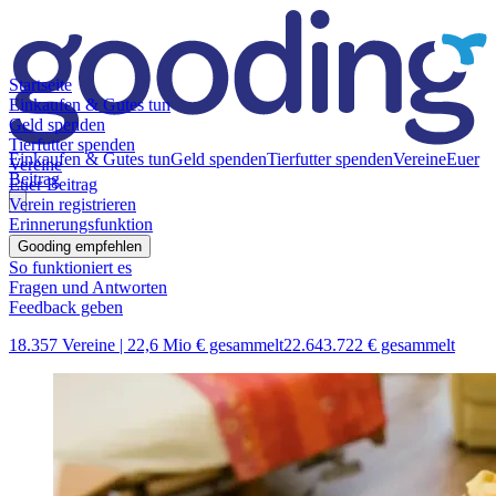
Startseite
Einkaufen & Gutes tun
Geld spenden
Tierfutter spenden
Einkaufen & Gutes tun
Geld spenden
Tierfutter spenden
Vereine
Euer
Vereine
Beitrag
Euer Beitrag
Verein registrieren
Erinnerungsfunktion
Gooding empfehlen
So funktioniert es
Fragen und Antworten
Feedback geben
18.357 Vereine |
22,6 Mio € gesammelt
22.643.722 € gesammelt