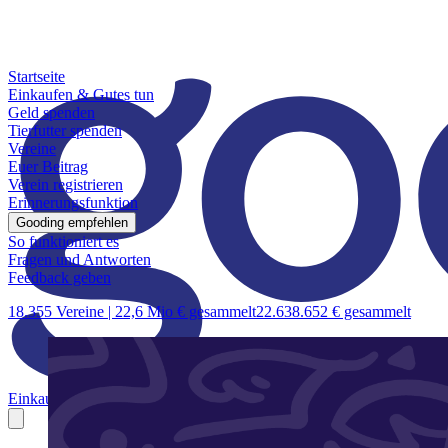
Startseite
Einkaufen & Gutes tun
Geld spenden
Tierfutter spenden
Vereine
Euer Beitrag
Verein registrieren
Erinnerungsfunktion
Gooding empfehlen
So funktioniert es
Fragen und Antworten
Feedback geben
18.355 Vereine |
22,6 Mio € gesammelt
22.638.652 € gesammelt
Einkaufen & Gutes tun
Geld spenden
Tierfutter spenden
Vereine
Euer B