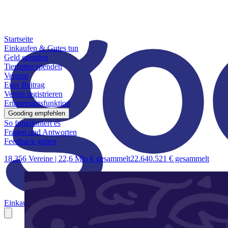
Startseite
Einkaufen & Gutes tun
Geld spenden
Tierfutter spenden
Vereine
Euer Beitrag
Verein registrieren
Erinnerungsfunktion
Gooding empfehlen
So funktioniert es
Fragen und Antworten
Feedback geben
18.356 Vereine |
22,6 Mio € gesammelt
22.640.521 € gesammelt
Einkaufen & Gutes tun
Geld spenden
Tierfutter spenden
Vereine
Euer B