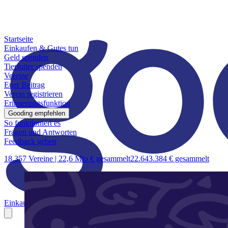
Startseite
Einkaufen & Gutes tun
Geld spenden
Tierfutter spenden
Vereine
Euer Beitrag
Verein registrieren
Erinnerungsfunktion
Gooding empfehlen
So funktioniert es
Fragen und Antworten
Feedback geben
18.357 Vereine |
22,6 Mio € gesammelt
22.643.384 € gesammelt
Einkaufen & Gutes tun
Geld spenden
Tierfutter spenden
Vereine
Euer B