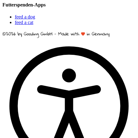
Futterspenden-Apps
feed a dog
feed a cat