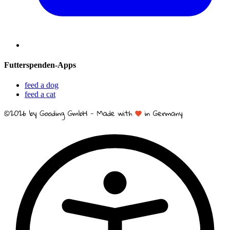
Futterspenden-Apps
feed a dog
feed a cat