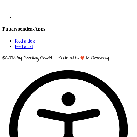
Futterspenden-Apps
feed a dog
feed a cat